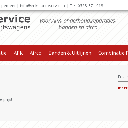
appemeer |
info@eriks-autoservice.nl
| Tel:
0598-371 018
voor APK, onderhoud,reparaties,
banden en airco
tie
APK
Airco
Banden & Uitlijnen
Combinatie P
Er zi
meer
 prijs!