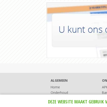
ALGEMEEN
ON
Home
AP
Onderhoud
Ba
Reparatie
Ser
DEZE WEBSITE MAAKT GEBRUIK 
APK