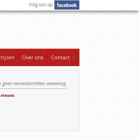
Volg ons op
rijzen
Over ons
Contact
▼
jn geen nieuwsberichten aanwezig.
 nieuws