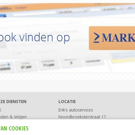
ZE DIENSTEN
LOCATIE
K
Erik’s autoservices
nden & Velgen
Noordbroeksterstraat 17
vice
9611 BD Sappemeer
VAN COOKIES
Tel:
0598-371 018