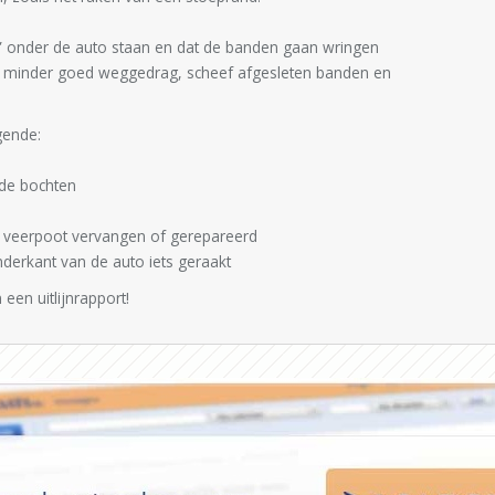
f” onder de auto staan en dat de banden gaan wringen
n minder goed weggedrag, scheef afgesleten banden en
gende:
t de bochten
of veerpoot vervangen of gerepareerd
nderkant van de auto iets geraakt
 een uitlijnrapport!