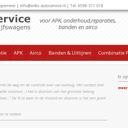
appemeer |
info@eriks-autoservice.nl
| Tel:
0598-371 018
voor APK, onderhoud,reparaties,
banden en airco
tie
APK
Airco
Banden & Uitlijnen
Combinatie P
Er zi
t met de weg en de controle over uw voertuig. Het contact met
meer
lde voetzool....! Het is daarom van het grootste belang
bben..." De R zit weer in de maand en daarom is het een goed
ter te maken.