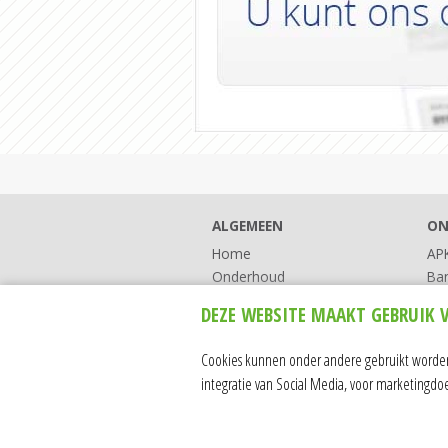
ALGEMEEN
ON
Home
AP
Onderhoud
Ba
Reparatie
Ser
DEZE WEBSITE MAAKT GEBRUIK 
APK
Airco
Cookies kunnen onder andere gebruikt worden 
Banden & Uitlijnen
integratie van Social Media, voor marketingdo
Combinatie Prijzen
Over ons
Contact