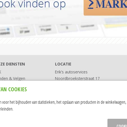
ZE DIENSTEN
LOCATIE
K
Erik’s autoservices
nden & Velgen
Noordbroeksterstraat 17
vice
9611 BD Sappemeer
VAN COOKIES
Tel:
0598-371 018
Tel:
06-305 482 47
voor het bijhouden van statistieken, het opslaan van producten in de winkelwagen, 
info@eriks-autoservice.nl
eleinden.
COOKI