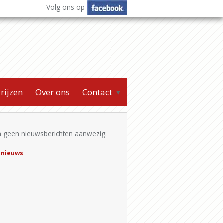
Volg ons op
rijzen
Over ons
Contact
▼
jn geen nieuwsberichten aanwezig.
 nieuws